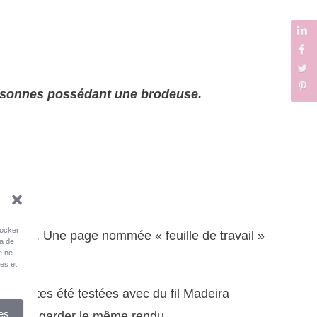
ersonnes possédant une brodeuse.
tocker
3, XXX. Une page nommée « feuille de travail »
ra de
e ne
ues et
nt toutes été testées avec du fil Madeira
es
0 afin de garder le même rendu.