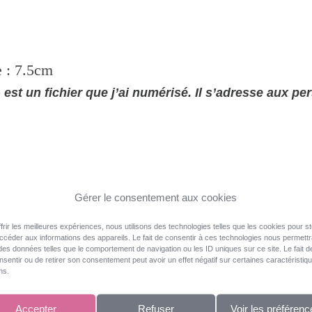
COULEURS.
Diamètre
:
: 7.5cm
7.5cm
»
est un fichier que j’ai numérisé.
Il s’adresse aux p
Gérer le consentement aux cookies
frir les meilleures expériences, nous utilisons des technologies telles que les cookies pour s
zippé soit : ART, DST, EXP, HUS, JEF, PCS, PES, VIP, VP
accéder aux informations des appareils. Le fait de consentir à ces technologies nous permett
 des données telles que le comportement de navigation ou les ID uniques sur ce site. Le fait d
sentir ou de retirer son consentement peut avoir un effet négatif sur certaines caractéristiq
ns.
ation automatique » avec Wings’ Modular.
Ces broderies o
Accepter
Refuser
Voir les préférenc
leur en gardant une grosseur de fil identique soit du 4