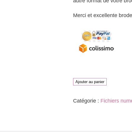
autre format de votre bro
Merci et excellente brode
quantité
Ajouter au panier
de
Catégorie :
Fichiers num
FLEUR
DE
VIE
7