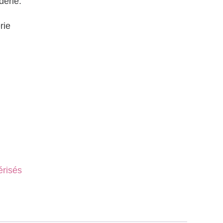
derie.
rie
érisés