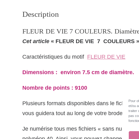
Description
FLEUR DE VIE 7 COULEURS. Diamètre 
Cet article
« FLEUR DE VIE 7 COULEURS 
Caractéristiques du motif
FLEUR DE VIE
Dimensions : environ 7.5 cm de diamètre.
Nombre de points : 9100
Pour of
Plusieurs formats disponibles dans le fichier 
et/ou 
traiter
vous guidera tout au long de votre broderie.
pas con
fonctio
Je numérise tous mes fichiers « sans numéris
polynéon 40. Ainsi, vous pouvez changer la cou