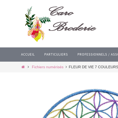
Passer
vers
le
contenu
Passer
ACCUEIL
PARTICULIERS
PROFESSIONNELS / ASS
vers
le
Home
Fichiers numérisés
FLEUR DE VIE 7 COULEURS. 
contenu