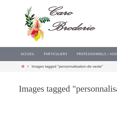
Passer
vers
le
contenu
Passer
ACCUEIL
PARTICULIERS
PROFESSIONNELS / ASS
vers
le
Home
Images tagged "personnalisation-de-veste"
contenu
Images tagged "personnalis