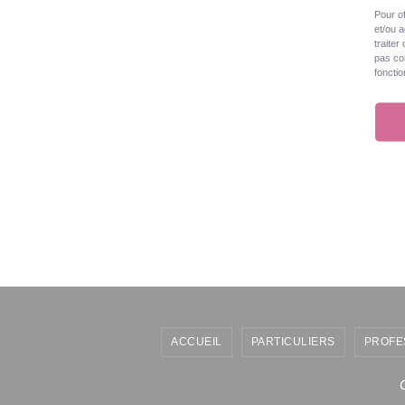
Pour of
et/ou 
traiter
pas con
fonctio
ACCUEIL
PARTICULIERS
PROFE