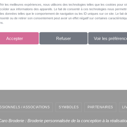
frir les meilleures expériences, nous utilisons des technologies telles que les cookies pour s
accéder aux informations des appareils. Le fait de consentir à ces technologies nous permett
 des données telles que le comportement de navigation ou les ID uniques sur ce site. Le fait d
sentir ou de retirer son consentement peut avoir un effet négatif sur certaines caractéristiq
ns.
Accepter
Refuser
Voir les préférenc
[MONTRER SOUS FORME DE DIAPORAMA]
SSIONNELS / ASSOCIATIONS
SYMBOLES
PARTENAIRES
LI
Caro Broderie : Broderie personnalisée de la conception à la réalisatio