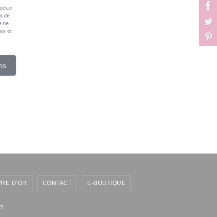
tocker
ra de
e ne
ues et
es
VRE D’OR
CONTACT
E-BOUTIQUE
n