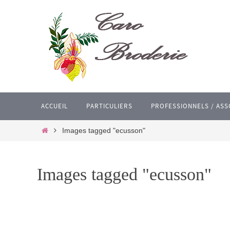
Passer
vers
le
contenu
Passer
ACCUEIL
PARTICULIERS
PROFESSIONNELS / ASS
vers
le
Home
Images tagged "ecusson"
contenu
Images tagged "ecusson"