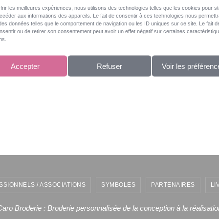
frir les meilleures expériences, nous utilisons des technologies telles que les cookies pour s
accéder aux informations des appareils. Le fait de consentir à ces technologies nous permett
 des données telles que le comportement de navigation ou les ID uniques sur ce site. Le fait d
sentir ou de retirer son consentement peut avoir un effet négatif sur certaines caractéristiq
ns.
Accepter
Refuser
Voir les préférenc
[MONTRER SOUS FORME DE DIAPORAMA]
SSIONNELS / ASSOCIATIONS
SYMBOLES
PARTENAIRES
LI
Caro Broderie : Broderie personnalisée de la conception à la réalisatio