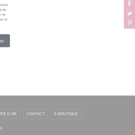
tocker
ra de
e ne
ues et
es
VRE D’OR
CONTACT
E-BOUTIQUE
n