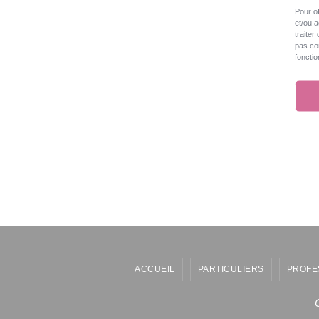
Pour of
et/ou 
traiter
pas con
fonctio
ACCUEIL
PARTICULIERS
PROFE